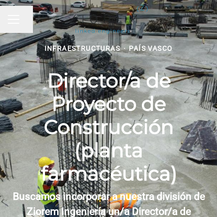
Compartir página
MENÚ DE EMPLEO
INFRAESTRUCTURAS
·
PAÍS VASCO
Director/a de
Proyecto de
Construcción
(planta
farmacéutica)
Buscamos incorporar a nuestra división de
Ziorem Ingeniería un/a Director/a de