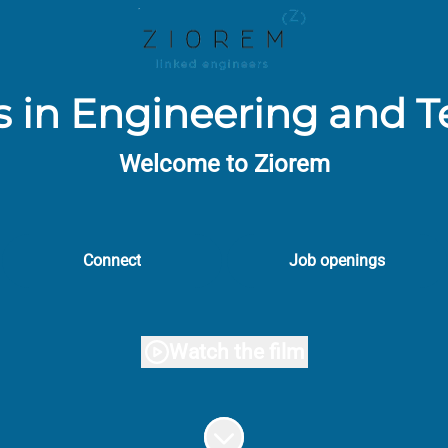
ts in Engineering and 
Welcome to Ziorem
Connect
Job openings
Watch the film
Scroll to content