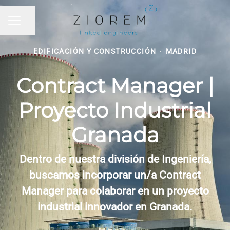
Compartir página
MENÚ DE EMPLEO
EDIFICACIÓN Y CONSTRUCCIÓN
·
MADRID
Contract Manager |
Proyecto Industrial
Granada
Dentro de nuestra división de Ingeniería,
buscamos incorporar un/a Contract
Manager para colaborar en un proyecto
industrial innovador en Granada.